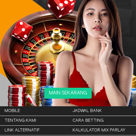
MAIN SEKARANG
MOBILE
JADWAL BANK
TENTANG KAMI
CARA BETTING
LINK ALTERNATIF
KALKULATOR MIX PARLAY