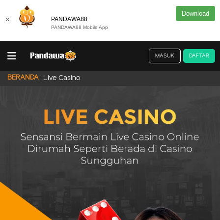
Download
×
PANDAWA88
PANDAWA88 Mobile App
MASUK
DAFTAR
BERANDA
Live Casino