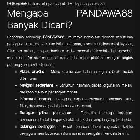
lebih mudah, baik melalui perangkat desktop maupun mobile.
Mengapa PANDAWA88
Banyak Dicari?
Pencarian terhadap
PANDAWA88
umumnya berkaitan dengan kebutuhan
pengguna untuk menemukan halaman utama, akses akun, informasi layanan,
fitur permainan, maupun bantuan ketika mengalami kendala. Hal tersebut
membuat informasi mengenai alamat dan akses platform menjadi bagian
penting yang perlu dipahami.
Akses praktis
– Menu utama dan halaman login dibuat mudah
ditemukan.
Navigasi sederhana
– Struktur halaman dapat digunakan melalui
desktop maupun perangkat mobile.
Informasi terarah
– Pengguna dapat menemukan informasi akun,
fitur, dan layanan pada halaman yang sesuai.
Beragam pilihan permainan
– Tersedia berbagai kategori
permainan digital dengan karakteristik dan tampilan yang berbeda.
Dukungan pelanggan
– Pusat bantuan dapat digunakan ketika
pengguna membutuhkan informasi atau mengalami kendala teknis.