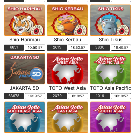
Shio Harimau
Shio Kerbau
Shio Tikus
6851
2615
3830
10:50:56
18:50:56
16:49:56
JAKARTA 5D
TOTO West Asia
TOTO Asia Pacific
63978
2079
1016
16:19:56
8:19:56
16:19:56