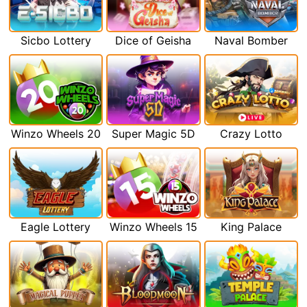
Sicbo Lottery
Dice of Geisha
Naval Bomber
Winzo Wheels 20
Super Magic 5D
Crazy Lotto
Eagle Lottery
Winzo Wheels 15
King Palace