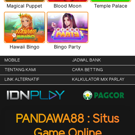
Magical Puppet
Blood Moon
Temple Palace
Hawaii Bingo
Bingo Party
MOBILE
JADWAL BANK
TENTANG KAMI
CARA BETTING
LINK ALTERNATIF
KALKULATOR MIX PARLAY
PANDAWA88 : Situs
Game Online