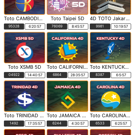
Toto CAMBODIA 5D
Toto Taipei 5D
4D TOTO Jakarta POOLS
95328
76069
9981
6:20:56
8:45:56
10:19:56
Toto XSMB 5D
Toto CALIFORNIA 4D
Toto KENTUCKY 4D
04922
6864
8387
14:40:56
28:35:56
6:5:56
Toto TRINIDAD & TOBAGO 4D
Toto JAMAICA 4D
Toto CAROLINA 4D
1492
6244
6533
17:35:56
4:30:56
6:25:56