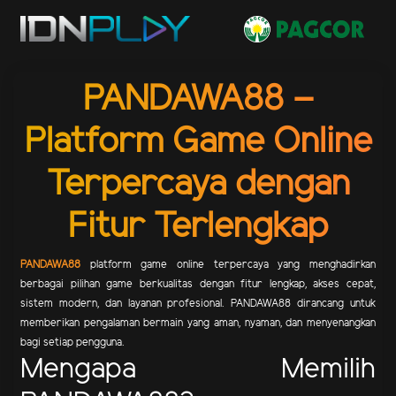
PANDAWA88 –
Platform Game Online
Terpercaya dengan
Fitur Terlengkap
PANDAWA88
platform game online terpercaya yang menghadirkan
berbagai pilihan game berkualitas dengan fitur lengkap, akses cepat,
sistem modern, dan layanan profesional. PANDAWA88 dirancang untuk
memberikan pengalaman bermain yang aman, nyaman, dan menyenangkan
bagi setiap pengguna.
Mengapa Memilih