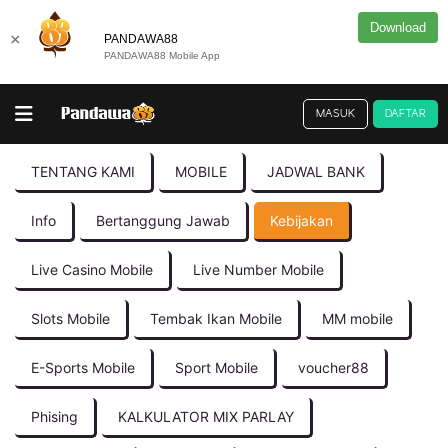
Download
×
PANDAWA88
PANDAWA88 Mobile App
MASUK
DAFTAR
TENTANG KAMI
MOBILE
JADWAL BANK
Info
Bertanggung Jawab
Kebijakan
Live Casino Mobile
Live Number Mobile
Slots Mobile
Tembak Ikan Mobile
MM mobile
E-Sports Mobile
Sport Mobile
voucher88
Phising
KALKULATOR MIX PARLAY