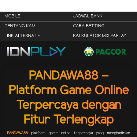
MOBILE
JADWAL BANK
TENTANG KAMI
CARA BETTING
LINK ALTERNATIF
KALKULATOR MIX PARLAY
PANDAWA88 –
Platform Game Online
Terpercaya dengan
Fitur Terlengkap
PANDAWA88
platform game online terpercaya yang menghadirkan