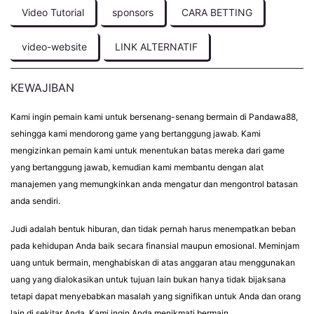
Video Tutorial
sponsors
CARA BETTING
video-website
LINK ALTERNATIF
KEWAJIBAN
Kami ingin pemain kami untuk bersenang-senang bermain di Pandawa88,
sehingga kami mendorong game yang bertanggung jawab. Kami
mengizinkan pemain kami untuk menentukan batas mereka dari game
yang bertanggung jawab, kemudian kami membantu dengan alat
manajemen yang memungkinkan anda mengatur dan mengontrol batasan
anda sendiri.
Judi adalah bentuk hiburan, dan tidak pernah harus menempatkan beban
pada kehidupan Anda baik secara finansial maupun emosional. Meminjam
uang untuk bermain, menghabiskan di atas anggaran atau menggunakan
uang yang dialokasikan untuk tujuan lain bukan hanya tidak bijaksana
tetapi dapat menyebabkan masalah yang signifikan untuk Anda dan orang
lain di sekitar Anda. Kami ingin Anda menikmati bermain